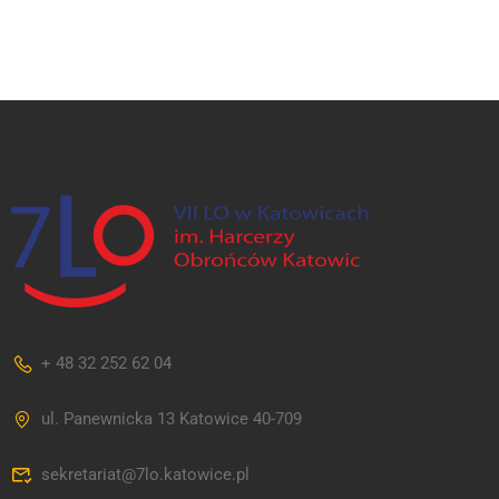
+ 48 32 252 62 04
ul. Panewnicka 13 Katowice 40-709
sekretariat@7lo.katowice.pl