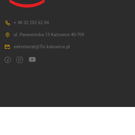
+ 48 32 252 62 04
ul. Panewnicka 13 Katowice 40-709
sekretariat@7lo.katowice.pl