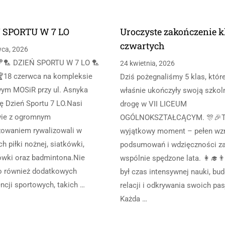
 SPORTU W 7 LO
Uroczyste zakończenie k
czwartych
wca, 2026
🏸 DZIEŃ SPORTU W 7 LO 🏸
24 kwietnia, 2026
18 czerwca na kompleksie
Dziś pożegnaliśmy 5 klas, któr
ym MOSiR przy ul. Asnyka
właśnie ukończyły swoją szkol
ię Dzień Sportu 7 LO.Nasi
drogę w VII LICEUM
wie z ogromnym
OGÓLNOKSZTAŁCĄCYM. 🎊🎉
owaniem rywalizowali w
wyjątkowy moment – pełen wzr
ch piłki nożnej, siatkówki,
podsumowań i wdzięczności z
wki oraz badmintona.Nie
wspólnie spędzone lata. 👩‍🎓👨
o również dodatkowych
był czas intensywnej nauki, bu
ncji sportowych, takich …
relacji i odkrywania swoich pasj
Każda …