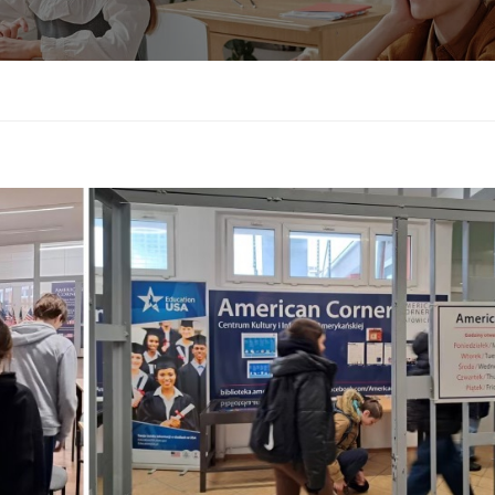
Sprawdzian kompetencji językowych
Test sprawnościowy do klasy usportowi
Wykaz podręczników do klas pierwszych