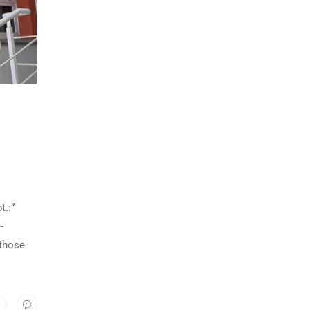
t.:”
-
 those