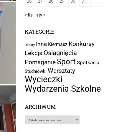
26
27
28
29
30
31
« lis
sty »
KATEGORIE
Konkursy
Inne
Kiermasz
Debaty
Osiągnięcia
Lekcja
Sport
Pomaganie
Spotkania
Warsztaty
Studniówki
Wycieczki
Wydarzenia Szkolne
ARCHIWUM