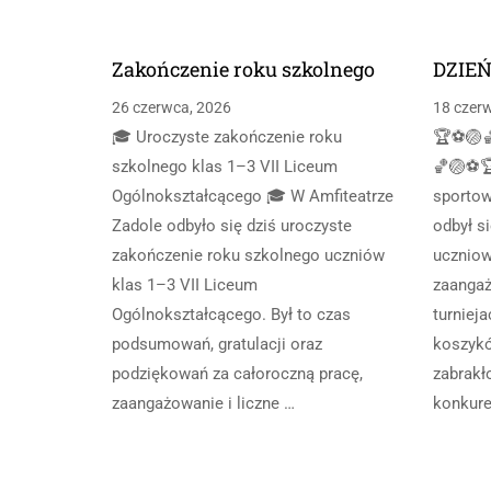
Zakończenie roku szkolnego
DZIEŃ
26 czerwca, 2026
18 czer
🎓 Uroczyste zakończenie roku
🏆⚽🏐
szkolnego klas 1–3 VII Liceum
🏀🏐⚽
Ogólnokształcącego 🎓 W Amfiteatrze
sportow
Zadole odbyło się dziś uroczyste
odbył s
zakończenie roku szkolnego uczniów
ucznio
klas 1–3 VII Liceum
zaangaż
Ogólnokształcącego. Był to czas
turnieja
podsumowań, gratulacji oraz
koszykó
podziękowań za całoroczną pracę,
zabrakł
zaangażowanie i liczne …
konkure