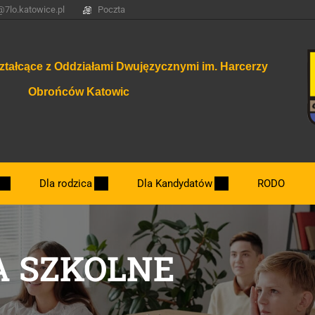
@7lo.katowice.pl
Poczta
ztałcące z Oddziałami Dwujęzycznymi im. Harcerzy
Obrońców Katowic
Dla rodzica
Dla Kandydatów
RODO
Dzień otwarty.
 SZKOLNE
Nowe klasy 2026/2027
Najważniejsze terminy związane z rekrut
Zasady rekrutacji