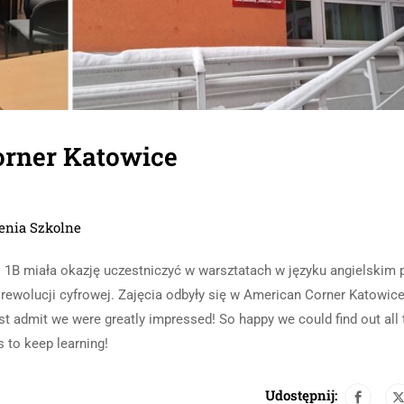
orner Katowice
nia Szkolne
 1B miała okazję uczestniczyć w warsztatach w języku angielskim p
 rewolucji cyfrowej. Zajęcia odbyły się w American Corner Katowice
t admit we were greatly impressed! So happy we could find out all
s to keep learning!
Udostępnij: