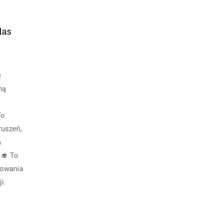
las
e
ną
To
uszeń,
a
‍🎓 To
dowania
i.