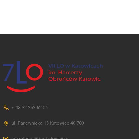
+ 48 32 252 62 04
ul. Panewnicka 13 Katowice 40-709
sekretariat@7lo.katowice.pl