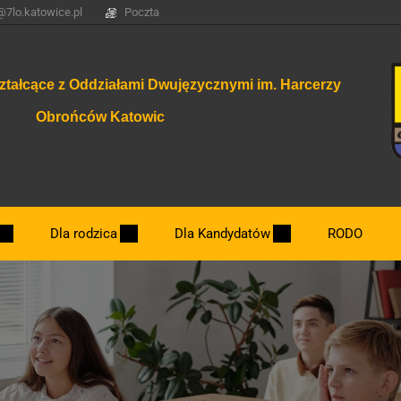
@7lo.katowice.pl
Poczta
ztałcące z Oddziałami Dwujęzycznymi im. Harcerzy
Obrońców Katowic
Dla rodzica
Dla Kandydatów
RODO
Dzień otwarty.
Nowe klasy 2026/2027
Najważniejsze terminy związane z rekrut
Zasady rekrutacji