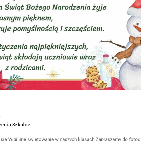
e
enia Szkolne
się Wigilijne świętowanie w naszych klasach.Zapraszamy do fotogal