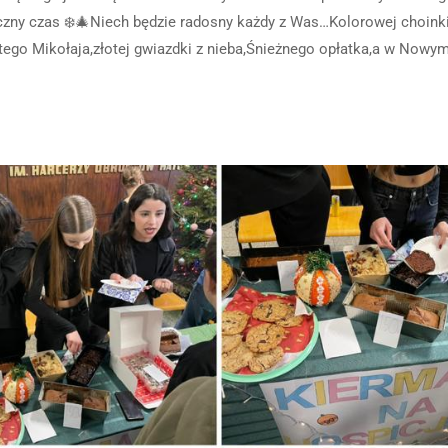
czny czas ❄️🎄Niech będzie radosny każdy z Was…Kolorowej choink
atego Mikołaja,złotej gwiazdki z nieba,Śnieżnego opłatka,a w Nowy