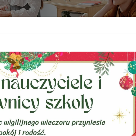
Sprawdzian kompetencji językowych
Test sprawnościowy do klasy usportowi
Wykaz podręczników do klas pierwszych