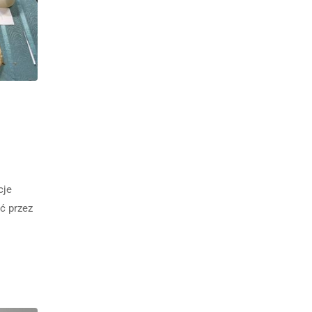
cje
ć przez