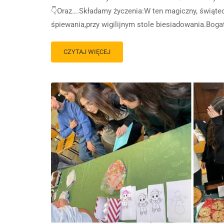
👇Oraz….Składamy życzenia:W ten magiczny, świąte
śpiewania,przy wigilijnym stole biesiadowania.Bog
CZYTAJ WIĘCEJ