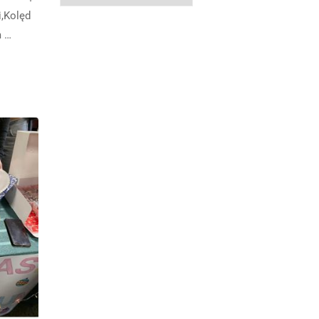
i,Kolęd
m …