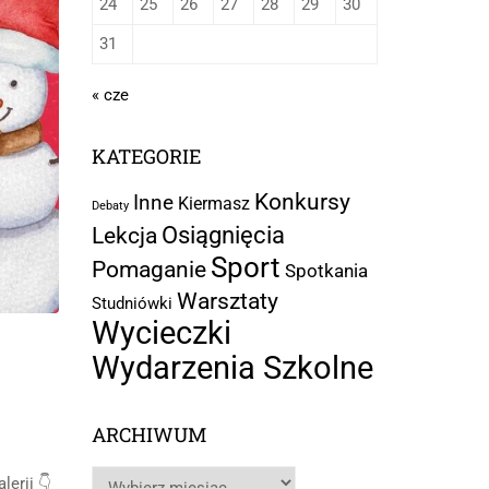
24
25
26
27
28
29
30
31
« cze
KATEGORIE
Konkursy
Inne
Kiermasz
Debaty
Osiągnięcia
Lekcja
Sport
Pomaganie
Spotkania
Warsztaty
Studniówki
Wycieczki
Wydarzenia Szkolne
ARCHIWUM
erii 👇