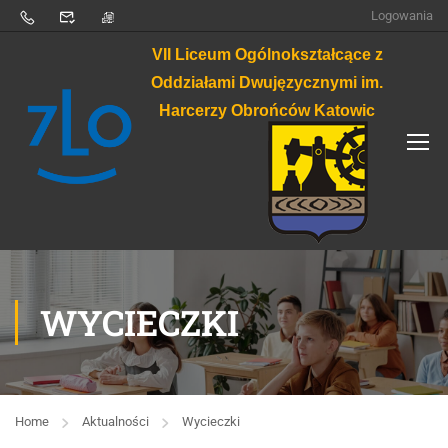
Logowania
VII Liceum Ogólnokształcące z
Oddziałami Dwujęzycznymi im.
Harcerzy Obrońców Katowic
WYCIECZKI
Home
Aktualności
Wycieczki