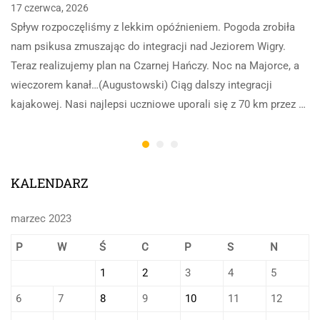
17 czerwca, 2026
Spływ rozpoczęliśmy z lekkim opóźnieniem. Pogoda zrobiła
nam psikusa zmuszając do integracji nad Jeziorem Wigry.
Teraz realizujemy plan na Czarnej Hańczy. Noc na Majorce, a
wieczorem kanał…(Augustowski) Ciąg dalszy integracji
kajakowej. Nasi najlepsi uczniowe uporali się z 70 km przez …
KALENDARZ
marzec 2023
P
W
Ś
C
P
S
N
1
2
3
4
5
6
7
8
9
10
11
12