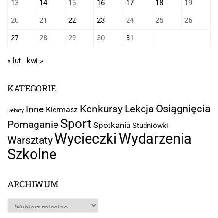
13
14
15
16
17
18
19
20
21
22
23
24
25
26
27
28
29
30
31
« lut
kwi »
KATEGORIE
Osiągnięcia
Lekcja
Konkursy
Inne
Kiermasz
Debaty
Sport
Pomaganie
Spotkania
Studniówki
Wycieczki
Wydarzenia
Warsztaty
Szkolne
ARCHIWUM