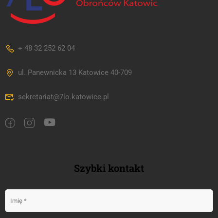
+ 48 32 252 62 04
ul. Panewnicka 13 Katowice 40-709
sekretariat@7lo.katowice.pl
Szybki kontakt