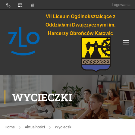
Logowania
VII Liceum Ogólnokształcące z
Oddziałami Dwujęzycznymi im.
Harcerzy Obrońców Katowic
WYCIECZKI
Home
Aktualności
Wycieczki