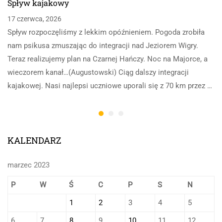
Spływ kajakowy
17 czerwca, 2026
Spływ rozpoczęliśmy z lekkim opóźnieniem. Pogoda zrobiła
nam psikusa zmuszając do integracji nad Jeziorem Wigry.
Teraz realizujemy plan na Czarnej Hańczy. Noc na Majorce, a
wieczorem kanał…(Augustowski) Ciąg dalszy integracji
kajakowej. Nasi najlepsi uczniowe uporali się z 70 km przez …
KALENDARZ
marzec 2023
P
W
Ś
C
P
S
N
1
2
3
4
5
6
7
8
9
10
11
12