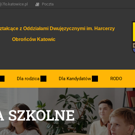
@7lo.katowice.pl
Poczta
ztałcące z Oddziałami Dwujęzycznymi im. Harcerzy
Obrońców Katowic
Dla rodzica
Dla Kandydatów
RODO
Dzień otwarty.
 SZKOLNE
Nowe klasy 2026/2027
Najważniejsze terminy związane z rekrut
Zasady rekrutacji