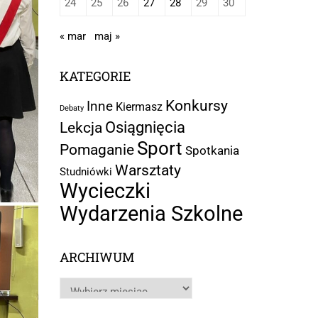
24
25
26
27
28
29
30
« mar
maj »
KATEGORIE
Konkursy
Inne
Kiermasz
Debaty
Osiągnięcia
Lekcja
Sport
Pomaganie
Spotkania
Warsztaty
Studniówki
Wycieczki
Wydarzenia Szkolne
ARCHIWUM