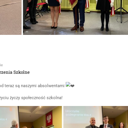
ie
zenia Szkolne
od teraz są naszymi absolwentami
yciu życzy społeczność szkolna!