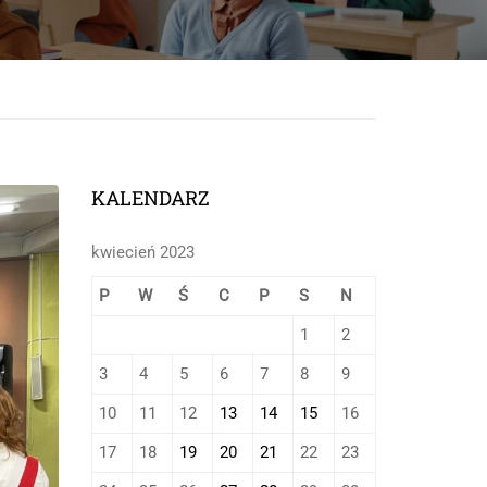
onej
KALENDARZ
kwiecień 2023
P
W
Ś
C
P
S
N
1
2
3
4
5
6
7
8
9
10
11
12
13
14
15
16
17
18
19
20
21
22
23