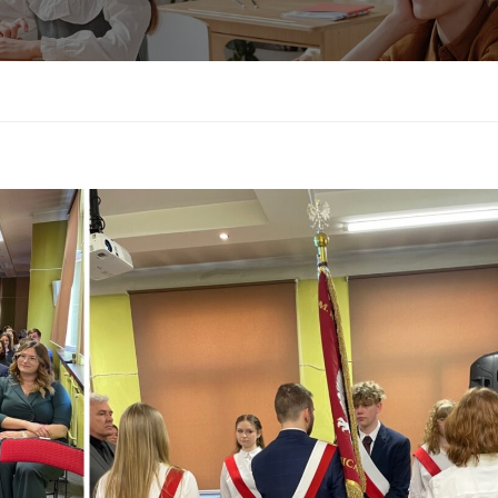
Sprawdzian kompetencji językowych
Test sprawnościowy do klasy usportowi
Wykaz podręczników do klas pierwszych