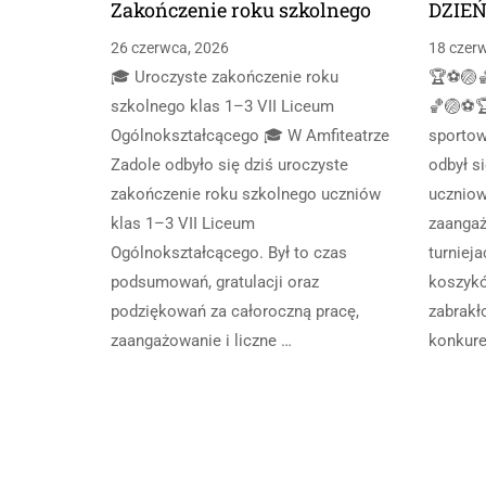
Zakończenie roku szkolnego
DZIEŃ
26 czerwca, 2026
18 czer
🎓 Uroczyste zakończenie roku
🏆⚽🏐
szkolnego klas 1–3 VII Liceum
🏀🏐⚽
Ogólnokształcącego 🎓 W Amfiteatrze
sportow
Zadole odbyło się dziś uroczyste
odbył s
zakończenie roku szkolnego uczniów
ucznio
klas 1–3 VII Liceum
zaangaż
Ogólnokształcącego. Był to czas
turnieja
podsumowań, gratulacji oraz
koszykó
podziękowań za całoroczną pracę,
zabrakł
zaangażowanie i liczne …
konkure