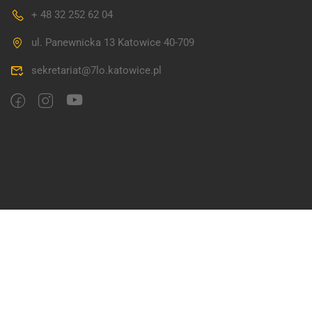
+ 48 32 252 62 04
ul. Panewnicka 13 Katowice 40-709
sekretariat@7lo.katowice.pl