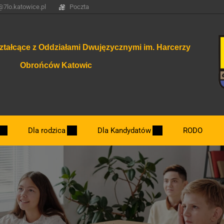
@7lo.katowice.pl
Poczta
ztałcące z Oddziałami Dwujęzycznymi im. Harcerzy
Obrońców Katowic
Dla rodzica
Dla Kandydatów
RODO
Dzień otwarty.
Nowe klasy 2026/2027
Najważniejsze terminy związane z rekrut
Zasady rekrutacji