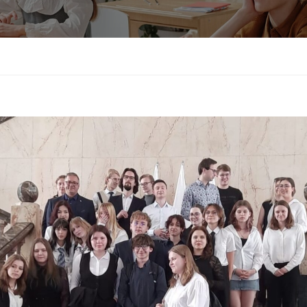
Sprawdzian kompetencji językowych
Test sprawnościowy do klasy usportowi
Wykaz podręczników do klas pierwszych