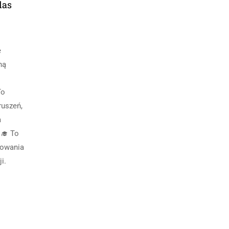
las
e
ną
To
uszeń,
a
‍🎓 To
dowania
i.