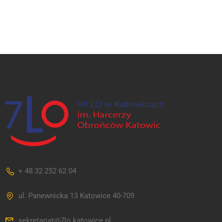
+ 48 32 252 62 04
ul. Panewnicka 13 Katowice 40-709
sekretariat@7lo.katowice.pl