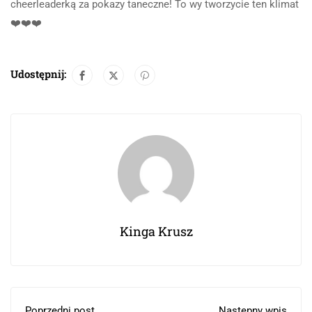
cheerleaderką za pokazy taneczne! To wy tworzycie ten klimat
❤️❤️❤️
Udostępnij:
Kinga Krusz
Poprzedni post
Następny wpis