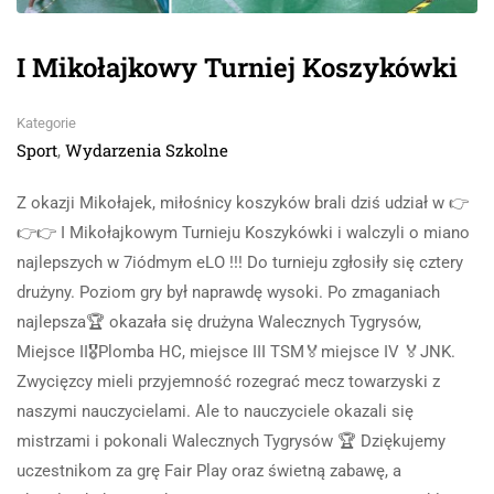
I Mikołajkowy Turniej Koszykówki
Kategorie
Sport
Wydarzenia Szkolne
,
Z okazji Mikołajek, miłośnicy koszyków brali dziś udział w 👉
👉👉 I Mikołajkowym Turnieju Koszykówki i walczyli o miano
najlepszych w 7iódmym eLO !!! Do turnieju zgłosiły się cztery
drużyny. Poziom gry był naprawdę wysoki. Po zmaganiach
najlepsza🏆 okazała się drużyna Walecznych Tygrysów,
Miejsce II🎖Plomba HC, miejsce III TSM🏅miejsce IV 🏅JNK.
Zwycięzcy mieli przyjemność rozegrać mecz towarzyski z
naszymi nauczycielami. Ale to nauczyciele okazali się
mistrzami i pokonali Walecznych Tygrysów 🏆 Dziękujemy
uczestnikom za grę Fair Play oraz świetną zabawę, a