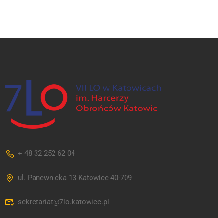
+ 48 32 252 62 04
ul. Panewnicka 13 Katowice 40-709
sekretariat@7lo.katowice.pl