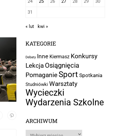
24
25
26
27
28
29
30
31
« lut
kwi »
KATEGORIE
Konkursy
Inne
Kiermasz
Debaty
Osiągnięcia
Lekcja
Sport
Pomaganie
Spotkania
Warsztaty
Studniówki
Wycieczki
Wydarzenia Szkolne
ARCHIWUM