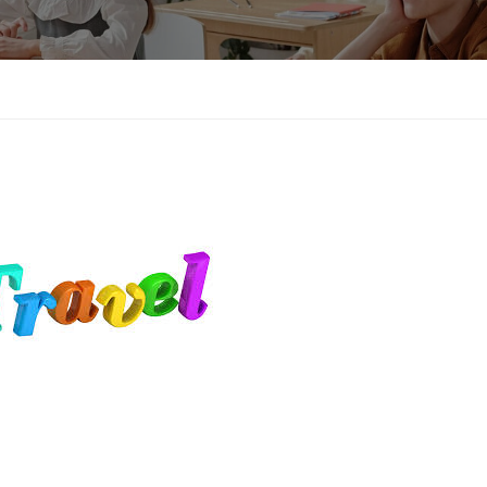
Sprawdzian kompetencji językowych
Test sprawnościowy do klasy usportowi
Wykaz podręczników do klas pierwszych