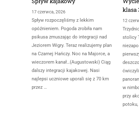
Spływ kajakowy
Wycie
klasa 
17 czerwca, 2026
Spływ rozpoczęliśmy z lekkim
12 czer
opóźnieniem. Pogoda zrobiła nam
Trzydni
psikusa zmuszając do integracji nad
stolicy 
Jeziorem Wigry. Teraz realizujemy plan
niezapo
na Czarnej Hańczy. Noc na Majorce, a
pierwsz
wieczorem kanał…(Augustowski) Ciąg
deszcz
dalszy integracji kajakowej. Nasi
ćwiczyl
najlepsi uczniowe uporali się z 70 km
panoram
przez …
w nimbo
przy a
potoku,