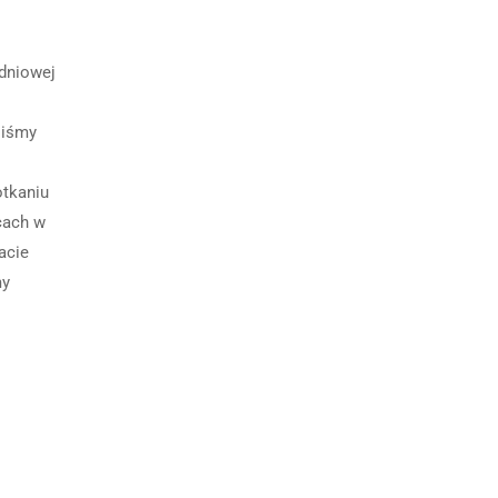
udniowej
liśmy
otkaniu
cach w
acie
my