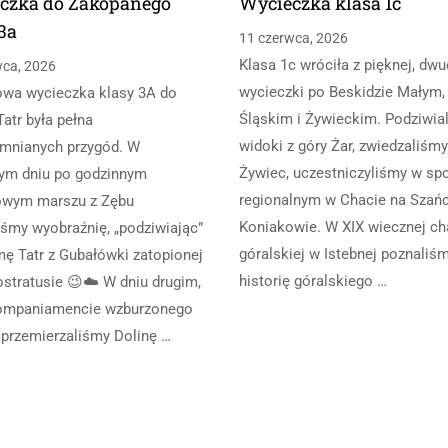
czka do Zakopanego
Wycieczka klasa 1c
3a
11 czerwca, 2026
Klasa 1c wróciła z pięknej, dw
wca, 2026
wycieczki po Beskidzie Małym,
owa wycieczka klasy 3A do
Śląskim i Żywieckim. Podziwia
Tatr była pełna
widoki z góry Żar, zwiedzaliśmy
mnianych przygód. W
Żywiec, uczestniczyliśmy w sp
ym dniu po godzinnym
regionalnym w Chacie na Szań
owym marszu z Zębu
Koniakowie. W XIX wiecznej ch
iśmy wyobraźnię, „podziwiając”
góralskiej w Istebnej poznaliś
ę Tatr z Gubałówki zatopionej
historię góralskiego …
stratusie 😉☁️ W dniu drugim,
kompaniamencie wzburzonego
 przemierzaliśmy Dolinę …