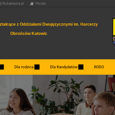
@7lo.katowice.pl
Poczta
ztałcące z Oddziałami Dwujęzycznymi im. Harcerzy
Obrońców Katowic
Dla rodzica
Dla Kandydatów
RODO
Dzień otwarty.
Nowe klasy 2026/2027
Najważniejsze terminy związane z rekrut
Zasady rekrutacji