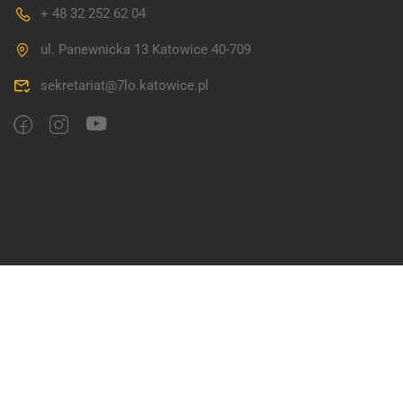
+ 48 32 252 62 04
ul. Panewnicka 13 Katowice 40-709
sekretariat@7lo.katowice.pl