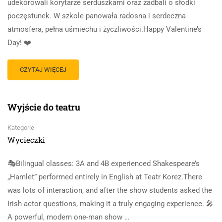
udekorowali korytarze serduszkami oraz zadbali o słodki
poczęstunek. W szkole panowała radosna i serdeczna
atmosfera, pełna uśmiechu i życzliwości.Happy Valentine’s
Day! ❤️
CZYTAJ WIĘCEJ
Wyjście do teatru
Kategorie
Wycieczki
🎭Bilingual classes: 3A and 4B experienced Shakespeare’s
„Hamlet” performed entirely in English at Teatr Korez.There
was lots of interaction, and after the show students asked the
Irish actor questions, making it a truly engaging experience. 🎤
A powerful, modern one-man show …