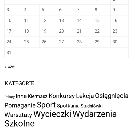
3
4
5
6
7
8
9
10
11
12
13
14
15
16
17
18
19
20
21
22
23
24
25
26
27
28
29
30
31
« cze
KATEGORIE
Osiągnięcia
Lekcja
Konkursy
Inne
Kiermasz
Debaty
Sport
Pomaganie
Spotkania
Studniówki
Wycieczki
Wydarzenia
Warsztaty
Szkolne