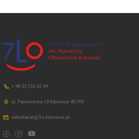
+ 48 32 252 62 04
ul. Panewnicka 13 Katowice 40-709
sekretariat@7lo.katowice.pl