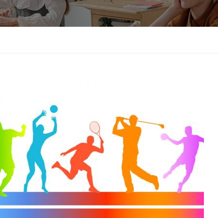
Sprawdzian kompetencji językowych
Test sprawnościowy do klasy usportowi
Wykaz podręczników do klas pierwszych