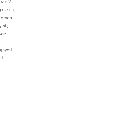
wie VII
ą szkołę
 grach
y się
wce
jącymi
ki