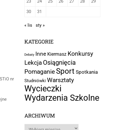
23
24
25
26
27
28
29
30
31
« lis
sty »
KATEGORIE
Konkursy
Inne
Kiermasz
Debaty
Osiągnięcia
Lekcja
Sport
Pomaganie
Spotkania
STiO nr
Warsztaty
Studniówki
Wycieczki
Wydarzenia Szkolne
ejne
ARCHIWUM