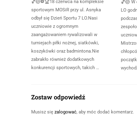
🏀🏐⚽🏆18 czerwca na kompleksie
🏀🏐 W 
sportowym MOSiR przy ul. Asnyka
LO godn
odbył się Dzień Sportu 7 LO.Nasi
podczas
uczniowie z ogromnym
zespoło
zaangażowaniem rywalizowali w
uczniowi
turniejach piłki nożnej, siatkówki,
Mistrz
koszykówki oraz badmintona.Nie
chłopcó
zabrakło również dodatkowych
początk
konkurencji sportowych, takich …
wychod
Zostaw odpowiedź
Musisz się
zalogować
, aby móc dodać komentarz.