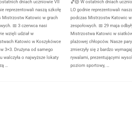
ostatnich dniach uczniowie VII
🏀🏐 W ostatnich dniach ucznio
ie reprezentowali naszą szkołę
LO godnie reprezentowali nasz
 Mistrzostw Katowic w grach
podczas Mistrzostw Katowic w
wych. 📅 3 czerwca nasi
zespołowych. 📅 29 maja odbył
e wzięli udział w
Mistrzostwa Katowic w siatkó
ostwach Katowic w Koszykówce
plażowej chłopców. Nasze pary
w 3×3. Drużyna od samego
zmierzyły się z bardzo wymaga
u walczyła o najwyższe lokaty
rywalami, prezentującymi wyso
zą …
poziom sportowy, …