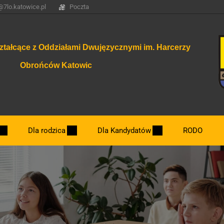
@7lo.katowice.pl
Poczta
ztałcące z Oddziałami Dwujęzycznymi im. Harcerzy
Obrońców Katowic
Dla rodzica
Dla Kandydatów
RODO
Dzień otwarty.
Nowe klasy 2026/2027
Najważniejsze terminy związane z rekrut
Zasady rekrutacji