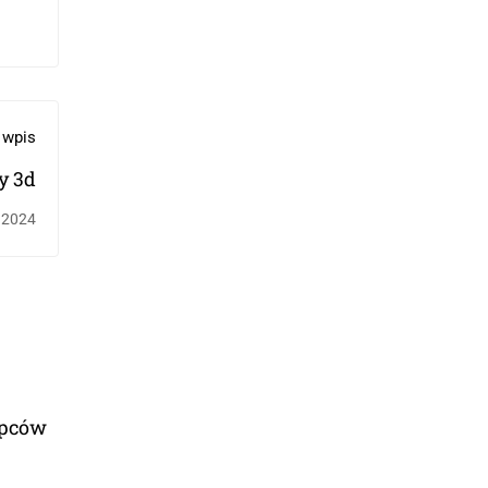
 wpis
y 3d
 2024
opców