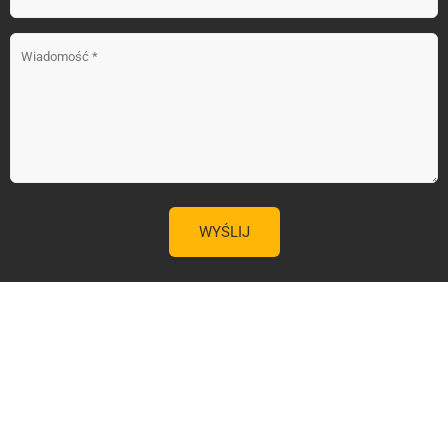
Copyright 2026 by pcred.pl Wszystkie prawa zastrzeżone.
Design With
PcRED