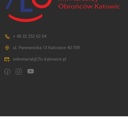
+ 48 32 252 62 04
ul. Panewnicka 13 Katowice 40-709
sekretariat@7lo.katowice.pl