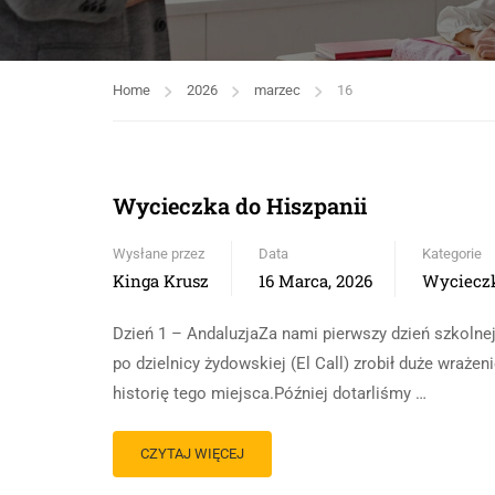
Home
2026
marzec
16
Wycieczka do Hiszpanii
Wysłane przez
Data
Kategorie
Kinga Krusz
16 Marca, 2026
Wyciecz
Dzień 1 – AndaluzjaZa nami pierwszy dzień szkolnej
po dzielnicy żydowskiej (El Call) zrobił duże wraże
historię tego miejsca.Później dotarliśmy …
CZYTAJ WIĘCEJ