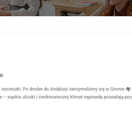
Sprawdzian kompetencji językowych
Test sprawnościowy do klasy usportowi
Wykaz podręczników do klas pierwszych
ki
 wycieczki. Po drodze do Andaluzji zatrzymaliśmy się w Gironie 🏘️
nie – wąskie uliczki i średniowieczny klimat naprawdę pozwalają po