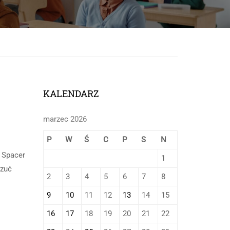
onej
KALENDARZ
marzec 2026
P
W
Ś
C
P
S
N
. Spacer
1
czuć
2
3
4
5
6
7
8
9
10
11
12
13
14
15
16
17
18
19
20
21
22