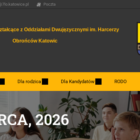
@7lo.katowice.pl
Poczta
ztałcące z Oddziałami Dwujęzycznymi im. Harcerzy
Obrońców Katowic
Dla rodzica
Dla Kandydatów
RODO
Dzień otwarty.
RCA, 2026
Nowe klasy 2026/2027
Najważniejsze terminy związane z rekrut
Zasady rekrutacji