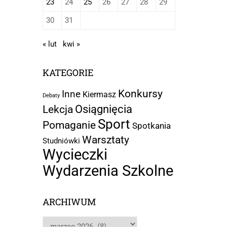
23
24
25
26
27
28
29
30
31
« lut
kwi »
KATEGORIE
Konkursy
Inne
Kiermasz
Debaty
Osiągnięcia
Lekcja
Sport
Pomaganie
Spotkania
Warsztaty
Studniówki
Wycieczki
Wydarzenia Szkolne
ARCHIWUM