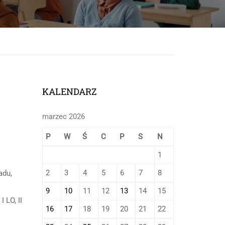
onej
KALENDARZ
marzec 2026
P
W
Ś
C
P
S
N
1
2
3
4
5
6
7
8
adu,
9
10
11
12
13
14
15
 LO, II
16
17
18
19
20
21
22