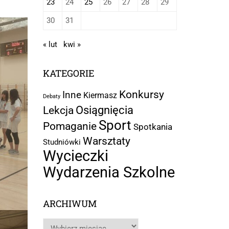
23
24
25
26
27
28
29
30
31
« lut
kwi »
KATEGORIE
Konkursy
Inne
Kiermasz
Debaty
Osiągnięcia
Lekcja
Sport
Pomaganie
Spotkania
Warsztaty
Studniówki
Wycieczki
Wydarzenia Szkolne
ARCHIWUM