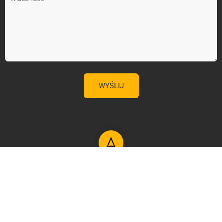
Copyright 2026 by pcred.pl Wszystkie prawa zastrzeżone.
Design With
PcRED
E-dziennik
Samorząd Uczniowski
Mapa Strony
Rodo