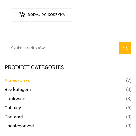
Integer eget neque in arcu pulvinar…
DODAJ DO KOSZYKA
SZUKA
PRODUCT CATEGORIES
Accessories
(7)
Bez kategorii
(0)
Cookware
(3)
Culinary
(5)
Postcard
(3)
Uncategorized
(0)