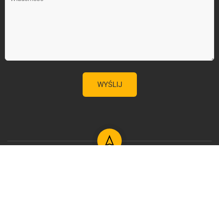
Copyright 2026 by pcred.pl Wszystkie prawa zastrzeżone.
Design With
PcRED
E-dziennik
Samorząd Uczniowski
Mapa Strony
Rodo