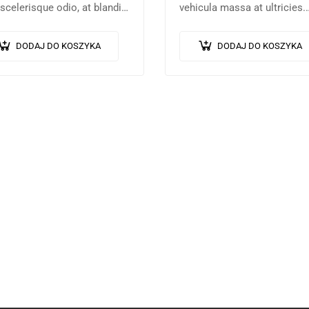
scelerisque odio, at blandit
vehicula massa at ultricies.
 quam non metus. Donec
Fusce facilisis vel augue et
um risus ex, quis scelerisque
volutpat. Fusce ultrices lobo
DODAJ DO KOSZYKA
DODAJ DO KOSZYKA
s sollicitudin at.
augue, vitae pellentesque fel
In ipsum leo,…