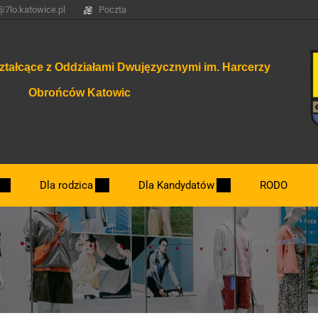
@7lo.katowice.pl
Poczta
ztałcące z Oddziałami Dwujęzycznymi im. Harcerzy
Obrońców Katowic
Dla rodzica
Dla Kandydatów
RODO
Dzień otwarty.
Nowe klasy 2026/2027
Najważniejsze terminy związane z rekrut
Zasady rekrutacji