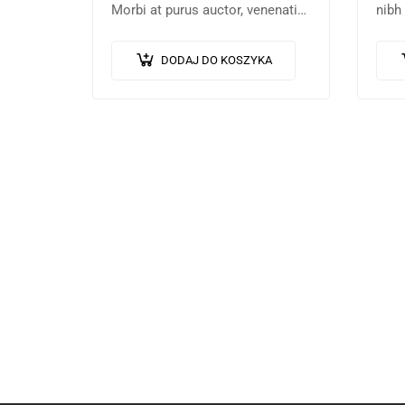
Morbi at purus auctor, venenatis
nibh 
ex eget, pretium tellus.
nisi
Pellentesque bibendum orci non
dict
DODAJ DO KOSZYKA
neque semper, quis semper nulla
turpi
laoreet.