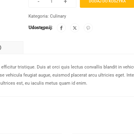
-
+
DODAJ DO KOSZYKA
Kategoria:
Culinary
Udostępnij:
)
ficitur tristique. Duis at orci quis lectus convallis blandit in vehic
 vehicula feugiat augue, euismod placerat arcu ultricies eget. Int
ultrices est, eu iaculis metus quam id enim.