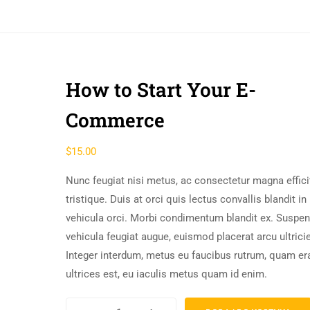
Sprawdzian kompetencji językowych
Test sprawnościowy do klasy usportowi
Wykaz podręczników do klas pierwszych
How to Start Your E-
Commerce
$
15.00
Nunc feugiat nisi metus, ac consectetur magna effici
tristique. Duis at orci quis lectus convallis blandit in
vehicula orci. Morbi condimentum blandit ex. Suspe
vehicula feugiat augue, euismod placerat arcu ultrici
Integer interdum, metus eu faucibus rutrum, quam er
ultrices est, eu iaculis metus quam id enim.